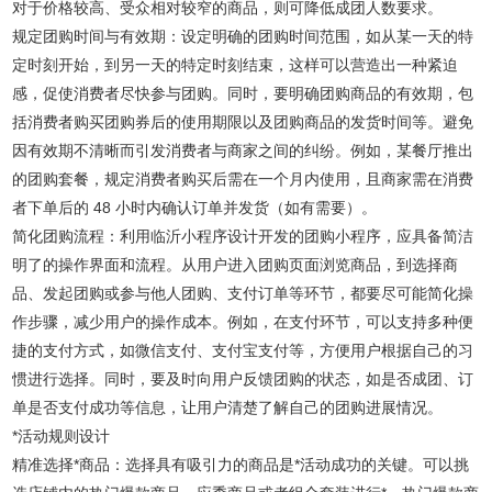
对于价格较高、受众相对较窄的商品，则可降低成团人数要求。
规定团购时间与有效期：设定明确的团购时间范围，如从某一天的特
定时刻开始，到另一天的特定时刻结束，这样可以营造出一种紧迫
感，促使消费者尽快参与团购。同时，要明确团购商品的有效期，包
括消费者购买团购券后的使用期限以及团购商品的发货时间等。避免
因有效期不清晰而引发消费者与商家之间的纠纷。例如，某餐厅推出
的团购套餐，规定消费者购买后需在一个月内使用，且商家需在消费
者下单后的 48 小时内确认订单并发货（如有需要）。
简化团购流程：利用临沂小程序设计开发的团购小程序，应具备简洁
明了的操作界面和流程。从用户进入团购页面浏览商品，到选择商
品、发起团购或参与他人团购、支付订单等环节，都要尽可能简化操
作步骤，减少用户的操作成本。例如，在支付环节，可以支持多种便
捷的支付方式，如微信支付、支付宝支付等，方便用户根据自己的习
惯进行选择。同时，要及时向用户反馈团购的状态，如是否成团、订
单是否支付成功等信息，让用户清楚了解自己的团购进展情况。
*活动规则设计
精准选择*商品：选择具有吸引力的商品是*活动成功的关键。可以挑