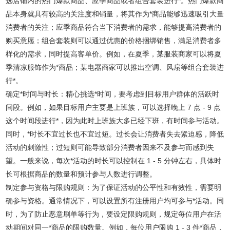
选店铺内的热门爆款商品、应季商品或者组合套装进行*。热门爆款商
品本身就具有较高的关注度和销量，将其作为*商品能够迅速吸引大量
消费者的关注；应季商品符合当下消费者的需求，能够提高消费者的
购买意愿；组合套装则可以通过优惠的价格捆绑销售，满足消费者多
样化的需求，同时提高客单价。例如，在夏季，某服装商家可以将夏
季清凉服饰作为*商品；某电器商家可以推出空调、风扇等组合套装进
行*。
确定*时间与时长：精心挑选*时间，要考虑到目标用户群体的活跃时
间段。例如，如果目标用户主要是上班族，可以选择晚上 7 点 - 9 点
这个时间段进行*，因为此时上班族大多已经下班，有时间参与活动。
同时，*时长不宜过长也不宜过短。过长会让消费者失去紧迫感，降低
活动的刺激性；过短则可能导致部分消费者因来不及参与而感到失
望。一般来说，每次*活动的时长可以控制在 1 - 5 分钟左右，具体时
长可根据商品的数量和预计参与人数进行调整。
制定参与资格与限购规则：为了保证活动的公平性和有效性，需要明
确参与资格。通常情况下，可以设置所有注册用户均可参与*活动。同
时，为了防止恶意刷单等行为，要设定限购规则，规定每位用户在活
动期间对同一*商品的限购数量。例如，每位用户限购 1 - 3 件*商品，