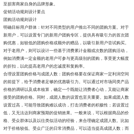
至损害商家自身的品牌形象。
促销活动规则设计要点
团购活动规则设计
明确目标用户群体：针对不同类型的用户推出不同的团购方案。对于
新用户，可以设置专门的新用户团购专区，提供具有吸引力的首次团
购优惠，如较低的团购价格或额外的赠品，以吸引新用户尝试购买。
对于老用户，则可以设计一些基于消费累计金额或次数的团购活动，
例如消费满一定金额的老用户可参与更高级别的团购，享受更大幅度
的折扣，以此提高老用户的忠诚度和复购率。
合理设置团购价格与成团人数：团购价格要在保证商家一定利润空间
的前提下，给予消费者足够的优惠吸引力。可以通过对市场同类产品
价格的调研以及成本核算，确定一个既能让消费者心动，又能让商家
接受的团购价格。同时，成团人数的设置也至关重要。如果成团人数
设置过高，可能导致团购难以成功，打击消费者的积极性；若设置过
低，又无法达到商家预期的促销效果。一般来说，可以根据商品的价
格、受众群体以及以往类似活动的经验，来合理确定成团人数。比如
对于价格较低、受众广泛的日常消费品，可以适当提高成团人数；而