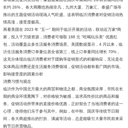
长约 26% 。各大商圈也热闹非凡，九州大厦、万象汇、泰盛广场等
推出的主题促销活动现场人气旺盛。这表明临沂消费者对促销活动热
情高涨，接受度极高。
再看美团在 2023 年 “五一” 期间于临沂开展的活动，联动近万家*商
家，投入千万级资源，消费者可领取 188 元 “吃喝玩乐美” 优惠红
包，活动覆盖众多生活服务消费场景。美团数据显示，4 月以来，临
沂生活服务消费订单量位居全省第三，线上订单量同比增长 70% 。
这充分体现出临沂消费者对于团购等促销形式的积极响应，无论是在
实体商品消费还是生活服务消费领域，促销活动都有着广阔的市场。
影响接受度的因素分析
消费习惯与观念
临沂作为中国北方最大的商贸和物流之都，商业氛围浓厚，市民在长
期的商业环境熏陶下，对价格较为敏感，追求高性价比的商品和服
务。促销活动所带来的直接价格优惠，正好契合了当地消费者的这一
心理，使得他们乐于参与其中。例如，在中秋、国庆等传统节日期
间，各大商超推出的打折、满减等活动，总是能吸引大量市民前来采
购节日所需物品。