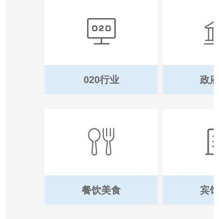
020行业
政
餐饮美食
宾